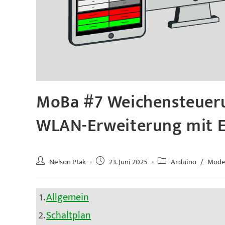
MoBa #7 Weichensteuerun
WLAN-Erweiterung mit 
Beitrags-
Beitrag
Beitrags-
Nelson Ptak
23. Juni 2025
Arduino
/
Mode
Autor:
veröffentlicht:
Kategorie:
Allgemein
Schaltplan