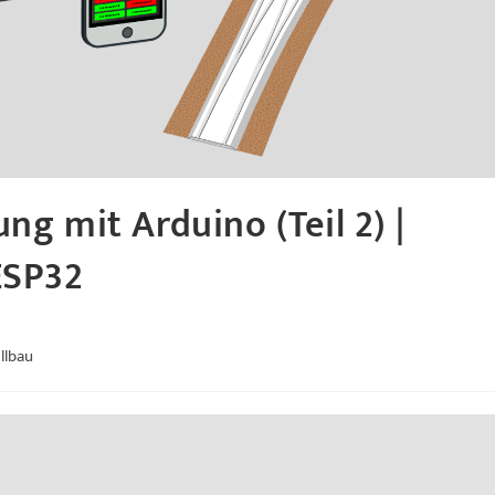
g mit Arduino (Teil 2) |
ESP32
llbau