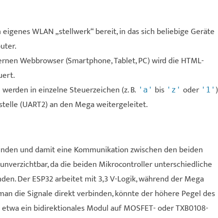
in eigenes WLAN „stellwerk“ bereit, in das sich beliebige Geräte
uter.
ernen Webbrowser (Smartphone, Tablet, PC) wird die HTML-
uert.
werden in einzelne Steuerzeichen (z. B.
bis
oder
)
'a'
'z'
'1'
stelle (UART2) an den Mega weitergeleitet.
inden und damit eine Kommunikation zwischen den beiden
 unverzichtbar, da die beiden Mikrocontroller unterschiedliche
den. Der ESP32 arbeitet mit 3,3 V-Logik, während der Mega
man die Signale direkt verbinden, könnte der höhere Pegel des
 etwa ein bidirektionales Modul auf MOSFET- oder TXB0108-