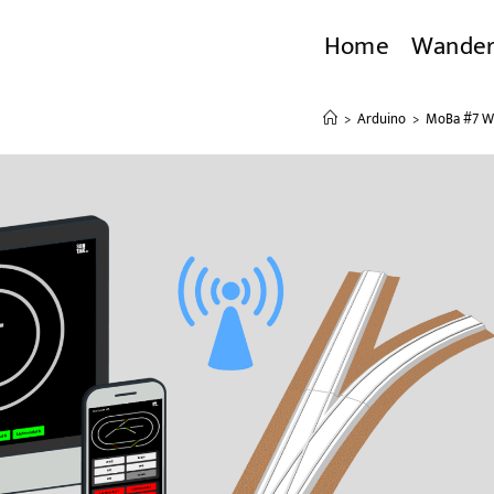
Home
Wande
>
Arduino
>
MoBa #7 We