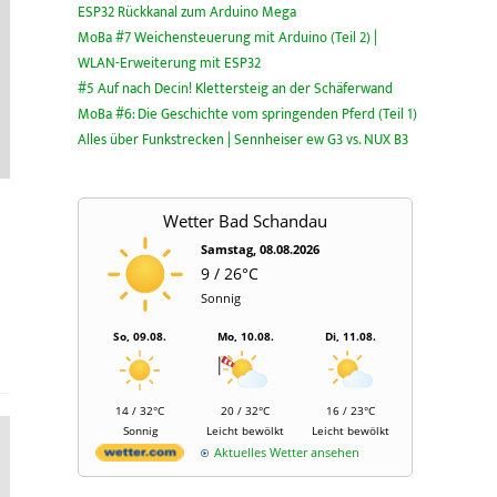
ESP32 Rückkanal zum Arduino Mega
MoBa #7 Weichensteuerung mit Arduino (Teil 2) |
WLAN-Erweiterung mit ESP32
#5 Auf nach Decin! Klettersteig an der Schäferwand
MoBa #6: Die Geschichte vom springenden Pferd (Teil 1)
Alles über Funkstrecken | Sennheiser ew G3 vs. NUX B3
Wetter Bad Schandau
Samstag, 08.08.2026
9 / 26°C
Sonnig
So, 09.08.
Mo, 10.08.
Di, 11.08.
14 / 32°C
20 / 32°C
16 / 23°C
Sonnig
Leicht bewölkt
Leicht bewölkt
Aktuelles Wetter ansehen