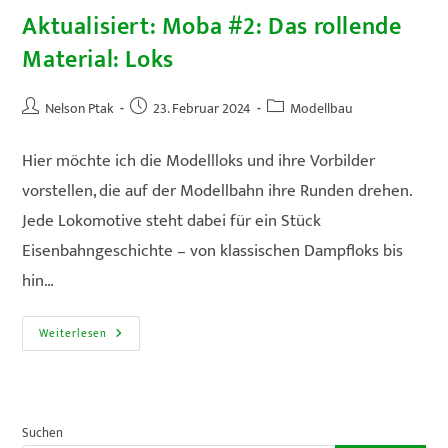
Aktualisiert: Moba #2: Das rollende
Material: Loks
Beitrags-
Beitrag
Beitrags-
Nelson Ptak
23. Februar 2024
Modellbau
Autor:
veröffentlicht:
Kategorie:
Hier möchte ich die Modellloks und ihre Vorbilder
vorstellen, die auf der Modellbahn ihre Runden drehen.
Jede Lokomotive steht dabei für ein Stück
Eisenbahngeschichte – von klassischen Dampfloks bis
hin…
Aktualisiert:
Weiterlesen
Moba
#2:
Das
Rollende
Material:
Loks
Suchen