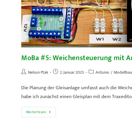
MoBa #5: Weichensteuerung mit Ard
Beitrags-
Beitrag
Beitrags-
Nelson Ptak
2. Januar 2025
Arduino
/
Modellba
Autor:
veröffentlicht:
Kategorie:
Die Planung der Gleisanlage umfasst auch die Weich
habe ich zunächst einen Gleisplan mit dem Traxedito
MoBa
Weiterlesen
#5:
Weichensteuerung
Mit
Arduino