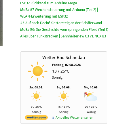
ESP32 Rückkanal zum Arduino Mega
MoBa #7 Weichensteuerung mit Arduino (Teil 2) |
WLAN-Erweiterung mit ESP32
#5 Auf nach Decin! Klettersteig an der Schäferwand
MoBa #6: Die Geschichte vom springenden Pferd (Teil 1)
Alles über Funkstrecken | Sennheiser ew G3 vs. NUX B3
Wetter Bad Schandau
Freitag, 07.08.2026
13 / 25°C
Sonnig
e
Sa, 08.08.
So, 09.08.
Mo, 10.08.
9 / 26°C
16 / 31°C
20 / 33°C
Sonnig
Sonnig
Wolkig
Aktuelles Wetter ansehen