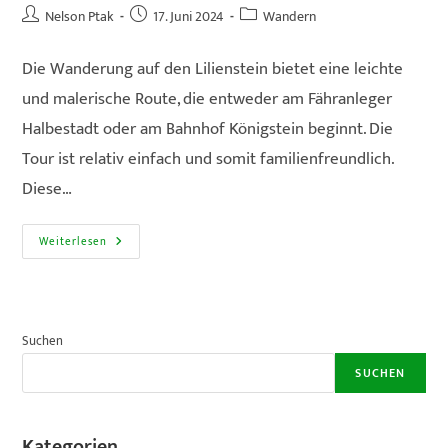
Beitrags-
Beitrag
Beitrags-
Nelson Ptak
17. Juni 2024
Wandern
Autor:
veröffentlicht:
Kategorie:
Die Wanderung auf den Lilienstein bietet eine leichte
und malerische Route, die entweder am Fähranleger
Halbestadt oder am Bahnhof Königstein beginnt. Die
Tour ist relativ einfach und somit familienfreundlich.
Diese…
#1
Weiterlesen
Kleine
Aber
Feine
Tour
Auf
Den
Lilienstein
Suchen
Mit
Fährfahrt
SUCHEN
Über
Die
Elbe
Kategorien