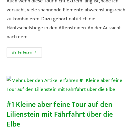
Auch wenn diese Tour nicht extrem lang ist, habe ich
versucht, viele spannende Elemente abwechslungsreich
zu kombinieren. Dazu gehört natürlich die
Häntzschelstiege in den Affensteinen. An der Aussicht
nach dem…
#2
Weiterlesen
Agile
Tour
Mit
Häntzschelstiege,
Domstiege,
Kleiner
Domstiege,
Wilde
Hölle
Und
Naturpfaden
#1 Kleine aber feine Tour auf den
Lilienstein mit Fährfahrt über die
Elbe