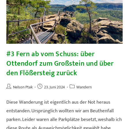
Hölle)
#3 Fern ab vom Schuss: über
Ottendorf zum Großstein und über
den Flößersteig zurück
Beitrags-
Beitrag
Beitrags-
Nelson Ptak
23. Juni 2024
Wandern
Autor:
veröffentlicht:
Kategorie:
Diese Wanderung ist eigentlich aus der Not heraus
entstanden. Ursprünglich wollten wir am Beuthenfall
parken. Leider waren alle Parkplätze besetzt, weshalb ich
diese Route als Ausweichmöglichkeit gewählt habe.