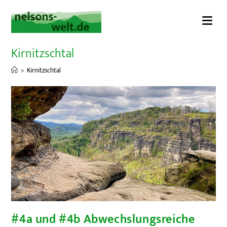
Zum
Inhalt
springen
Kirnitzschtal
>
Kirnitzschtal
#4a und #4b Abwechslungsreiche