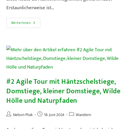
Erstaunlicherweise ist…
#3
Weiterlesen
Fern
Ab
Vom
Schuss:
Über
Ottendorf
Zum
Großstein
Und
Über
Den
Flößersteig
Zurück
#2 Agile Tour mit Häntzschelstiege,
Domstiege, kleiner Domstiege, Wilde
Hölle und Naturpfaden
Beitrags-
Beitrag
Beitrags-
Nelson Ptak
18. Juni 2024
Wandern
Autor:
veröffentlicht:
Kategorie: