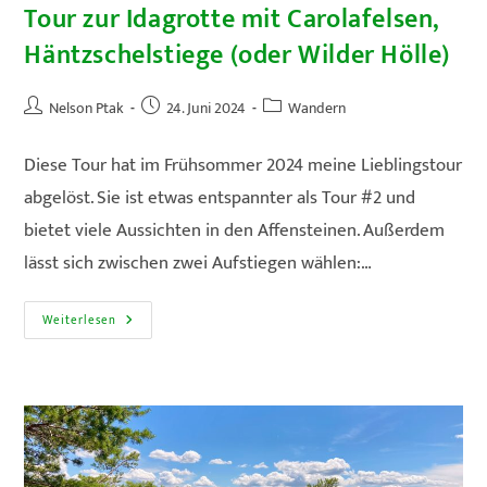
Tour zur Idagrotte mit Carolafelsen,
Häntzschelstiege (oder Wilder Hölle)
Beitrags-
Beitrag
Beitrags-
Nelson Ptak
24. Juni 2024
Wandern
Autor:
veröffentlicht:
Kategorie:
Diese Tour hat im Frühsommer 2024 meine Lieblingstour
abgelöst. Sie ist etwas entspannter als Tour #2 und
bietet viele Aussichten in den Affensteinen. Außerdem
lässt sich zwischen zwei Aufstiegen wählen:…
#4a
Weiterlesen
Und
#4b
Abwechslungsreiche
Tour
Zur
Idagrotte
Mit
Carolafelsen,
Häntzschelstiege
(oder
Wilder